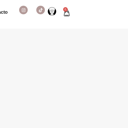
0
acto