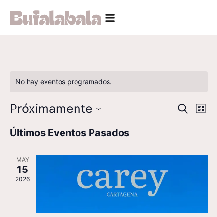
No hay eventos programados.
Nave
Na
Próximamente
Buscar
Lista
Seleccionar
de
de
fecha.
Últimos Eventos Pasados
vi
búsq
de
MAY
y
15
Ev
vista
2026
de