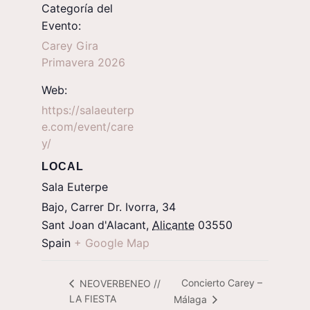
Categoría del
Evento:
Carey Gira
Primavera 2026
Web:
https://salaeuterp
e.com/event/care
y/
LOCAL
Sala Euterpe
Bajo, Carrer Dr. Ivorra, 34
Sant Joan d'Alacant
,
Alicante
03550
Spain
+ Google Map
Concierto Carey –
NEOVERBENEO //
LA FIESTA
Málaga