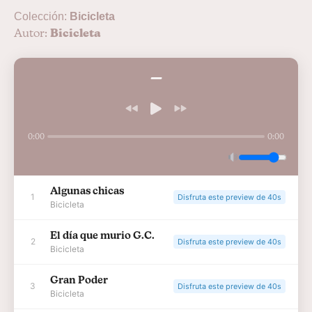
Colección:
Bicicleta
Autor:
Bicicleta
—
0:00
0:00
Algunas chicas
1
Disfruta este preview de 40s
Bicicleta
El día que murio G.C.
2
Disfruta este preview de 40s
Bicicleta
Gran Poder
3
Disfruta este preview de 40s
Bicicleta