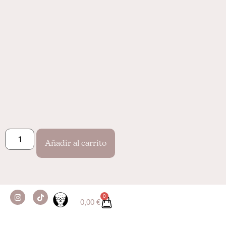
Bufalabala es una web/sello/casa
libre donde crear sin significado
previo y sin permiso.
Instagram
Sobre Nosotros
Aviso Legal
Tiktok
Contacto
Términos y cond
Añadir al carrito
Creando de manera libre desde 2026
0
0,00
€