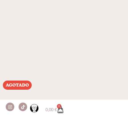
Bufalabala es una web/sello/casa
libre donde crear sin significado
previo y sin permiso.
Instagram
Sobre Nosotros
Aviso Legal
Tiktok
Contacto
Términos y cond
AGOTADO
Creando de manera libre desde 2026
0
0,00
€