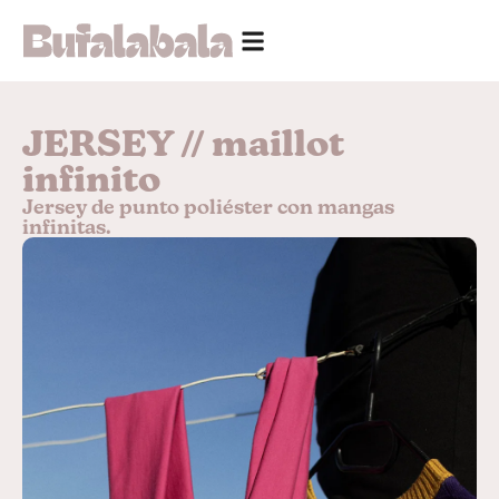
JERSEY // maillot
infinito
Jersey de punto poliéster con mangas
infinitas.