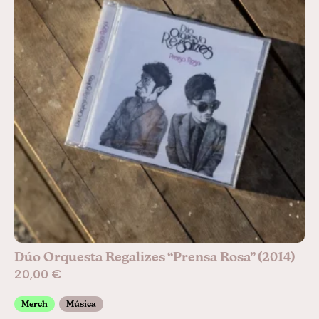
Dúo Orquesta Regalizes “Prensa Rosa” (2014)
20,00
€
Merch
Música