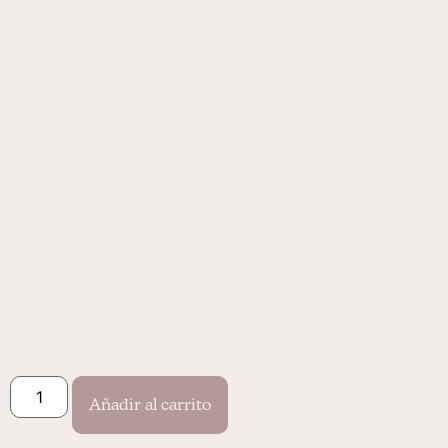
Bufalabala es una web/sello/casa
libre donde crear sin significado
previo y sin permiso.
Instagram
Sobre Nosotros
Aviso Legal
Tiktok
Contacto
Términos y cond
Añadir al carrito