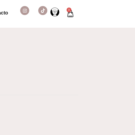
0
acto