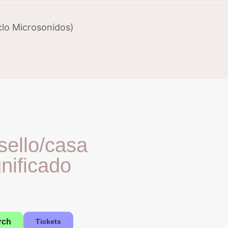
clo Microsonidos)
sello/casa
gnificado
rch
Tickets