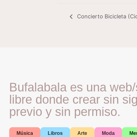
Concierto Bicicleta (Ci
Bufalabala es una web/
libre donde crear sin si
previo y sin permiso.
Música
Libros
Arte
Moda
Me