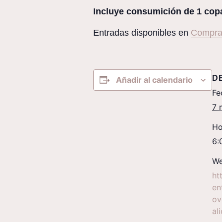
Incluye consumición de 1 copa
Entradas disponibles en
Compra
D
Añadir al calendario
Fe
7 
Ho
6:
We
ht
en
ov
al