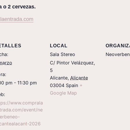
 o 2 cervezas.
laentrada.com
ETALLES
LOCAL
ORGANI
cha:
Sala Stereo
Neoverben
marzo
C/ Pintor Velázquez,
5
ra:
Alicante
,
Alicante
00 pm - 11:30 pm
03004
Spain
+
Google Map
b:
tps://www.comprala
trada.com/event/ne
erbeneo-
icantealacant-2026