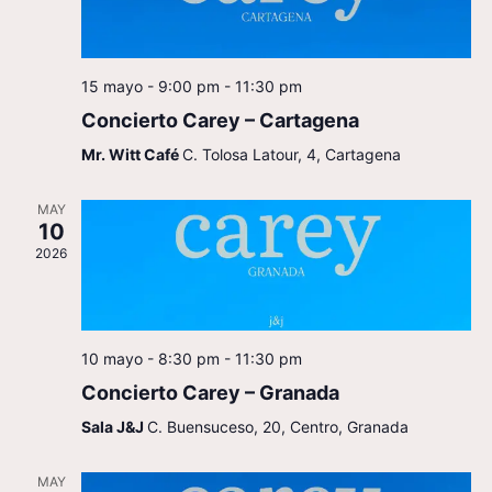
de
Even
15 mayo - 9:00 pm
-
11:30 pm
Concierto Carey – Cartagena
Mr. Witt Café
C. Tolosa Latour, 4, Cartagena
MAY
10
2026
10 mayo - 8:30 pm
-
11:30 pm
Concierto Carey – Granada
Sala J&J
C. Buensuceso, 20, Centro, Granada
MAY