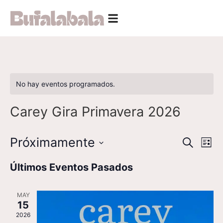
No hay eventos programados.
Carey Gira Primavera 2026
Nave
Na
Próximamente
Buscar
Lista
Seleccionar
de
de
fecha.
Últimos Eventos Pasados
vi
búsq
de
MAY
y
15
Ev
vista
2026